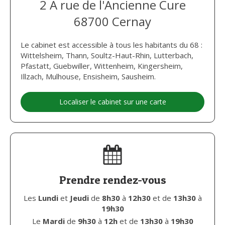
2 A rue de l'Ancienne Cure
68700
Cernay
Le cabinet est accessible à tous les habitants du 68 :
Wittelsheim, Thann, Soultz-Haut-Rhin, Lutterbach,
Pfastatt, Guebwiller, Wittenheim, Kingersheim,
Illzach, Mulhouse, Ensisheim, Sausheim.
Localiser le cabinet sur une carte
Prendre rendez-vous
Les
Lundi
et
Jeudi
de
8h30
à
12h30
et de
13h30
à
19h30
Le
Mardi
de
9h30
à
12h
et de
13h30
à
19h30